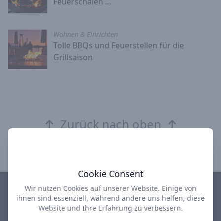
Feuerschalen ...
Wohnen & Einrichten
Tolle BBQs und Feuerstellen für die
Grillsaison
Zurück nach oben
Cookie Consent
Wir nutzen Cookies auf unserer Website. Einige von
ihnen sind essenziell, während andere uns helfen, diese
Impressum
Datenschutz
AGB
Über uns
Website und Ihre Erfahrung zu verbessern.
design-depot Shop
used-design Outlet