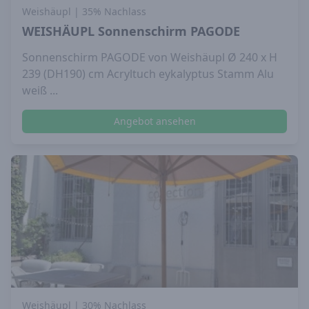
Weishäupl
| 35% Nachlass
WEISHÄUPL Sonnenschirm PAGODE
Sonnenschirm PAGODE von Weishäupl Ø 240 x H
239 (DH190) cm Acryltuch eykalyptus Stamm Alu
weiß ...
Angebot ansehen
Weishäupl
| 30% Nachlass