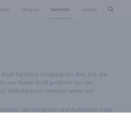
siker
Designer
Hersteller
Kontakt
 Knoll Furniture Company mit dem Ziel, die
n von Walter Knoll profitiert von den
s. Viele Bauhaus-Vertreter waren aus
u kennen. Die Designerin und Architektin trägt
e fördert junge Designern wie Eero Saarinen
te an den alten Bauhausmöbeln und richtet mit