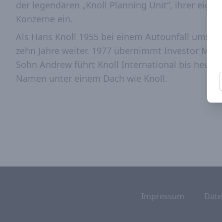
der legendären „Knoll Planning Unit“, ihrer eige
Konzerne ein.
Als Hans Knoll 1955 bei einem Autounfall ums Le
zehn Jahre weiter. 1977 übernimmt Investor Mar
Sohn Andrew führt Knoll International bis heute.
Namen unter einem Dach wie Knoll.
Impressum
Date