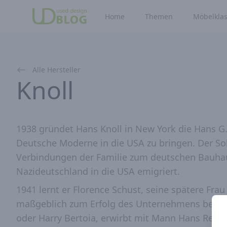
Home
Themen
Möbelklas
Alle Hersteller
Knoll
1938 gründet Hans Knoll in New York die Hans G.
Deutsche Moderne in die USA zu bringen. Der Soh
Verbindungen der Familie zum deutschen Bauhau
Nazideutschland in die USA emigriert.
1941 lernt er Florence Schust, seine spätere Fra
maßgeblich zum Erfolg des Unternehmens bei. Si
oder Harry Bertoia, erwirbt mit Mann Hans Rech