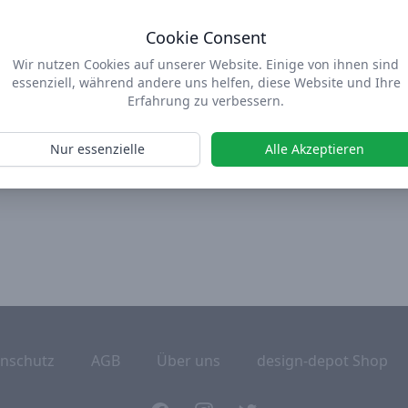
nen Planungsabteilung, die Büros großer
Cookie Consent
Wir nutzen Cookies auf unserer Website. Einige von ihnen sind
ben kommt, führt Florence Knoll die Firma noch
essenziell, während andere uns helfen, diese Website und Ihre
shall Cogan das florierende Unternehmen. Sein
Erfahrung zu verbessern.
 Kaum ein Möbelhersteller vereint so viele große
Nur essenzielle
Alle Akzeptieren
nschutz
AGB
Über uns
design-depot Shop