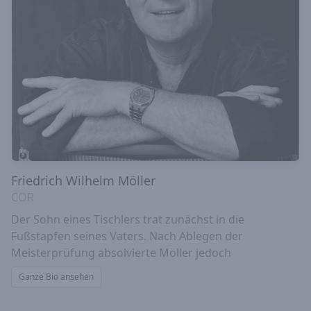
Friedrich Wilhelm Möller
COR
Der Sohn eines Tischlers trat zunächst in die
Fußstapfen seines Vaters. Nach Ablegen der
Meisterprüfung absolvierte Möller jedoch
Ganze Bio ansehen