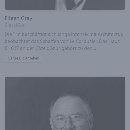
Eileen Gray
ClassiCon
Die Irin beschäftigt sich lange intensiv mit Architektur,
beobachtet das Schaffen von Le Corbusier. Das Haus
E.1027 an der Côte d’Azur gehört zu den...
Ganze Bio ansehen