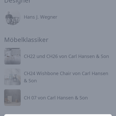
Designer
Hans J. Wegner
Möbelklassiker
CH22 und CH26 von Carl Hansen & Son
CH24 Wishbone Chair von Carl Hansen
& Son
CH 07 von Carl Hansen & Son