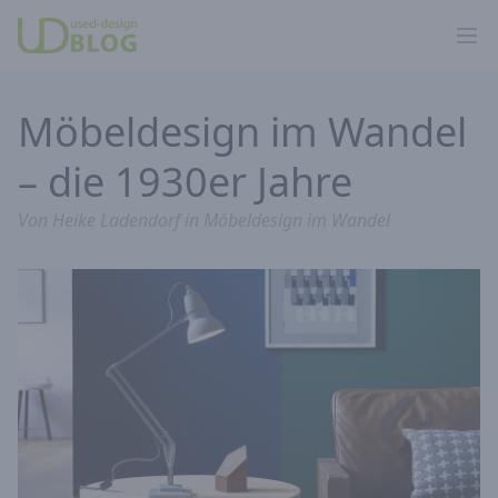
Ope
Möbeldesign im Wandel
– die 1930er Jahre
Von
Heike Ladendorf
in
Möbeldesign im Wandel