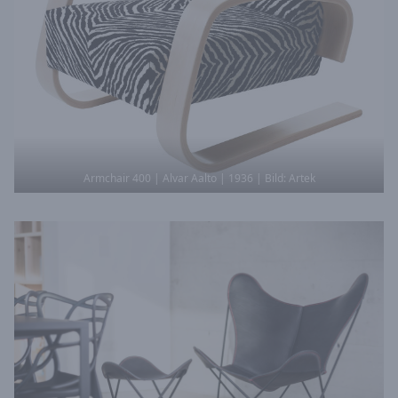
Armchair 400 | Alvar Aalto | 1936 | Bild: Artek