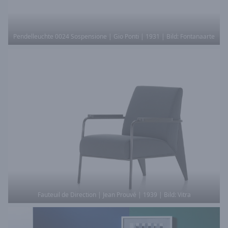
Pendelleuchte 0024 Sospensione | Gio Ponti | 1931 | Bild: Fontanaarte
Fauteuil de Direction | Jean Prouvé | 1939 | Bild: Vitra