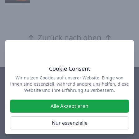
Zurück nach oben
Cookie Consent
Wir nutzen Cookies auf unserer Website. Einige von
ihnen sind essenziell, während andere uns helfen, diese
Impressum
Datenschutz
AGB
Über uns
Website und Ihre Erfahrung zu verbessern.
design-depot Shop
used-design Outlet
Alle Akzeptieren
Facebook
Instagram
Twitter
Nur essenzielle
Diese Webseite enthält Werbelinks