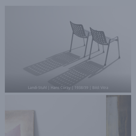
Landi-Stuhl | Hans Coray | 1938/39 | Bild: Vitra