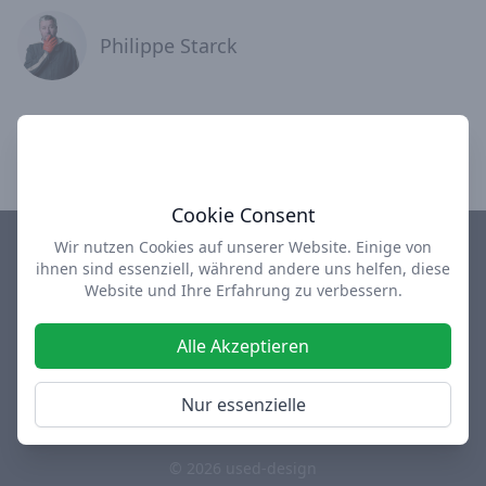
Philippe Starck
Cookie Consent
Wir nutzen Cookies auf unserer Website. Einige von
ihnen sind essenziell, während andere uns helfen, diese
Impressum
Datenschutz
AGB
Über uns
Website und Ihre Erfahrung zu verbessern.
design-depot Shop
used-design Outlet
Alle Akzeptieren
Facebook
Instagram
Twitter
Nur essenzielle
Diese Webseite enthält Werbelinks
© 2026 used-design