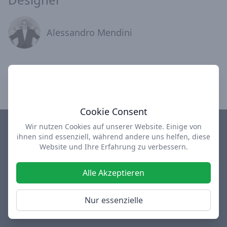
Alessandro Mendini
Cookie Consent
Wir nutzen Cookies auf unserer Website. Einige von
ihnen sind essenziell, während andere uns helfen, diese
Impressum
Datenschutz
AGB
Über uns
Website und Ihre Erfahrung zu verbessern.
design-depot Shop
used-design Outlet
Alle Akzeptieren
Facebook
Instagram
Twitter
Nur essenzielle
Diese Webseite enthält Werbelinks