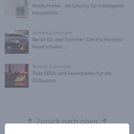
Shelly Home - die Lösung für intelligente
Haustechni...
Wohnen & Einrichten
Bereit für den Sommer: Die 4 schönsten
Feuerschalen ...
Wohnen & Einrichten
Tolle BBQs und Feuerstellen für die
Grillsaison
Zurück nach oben