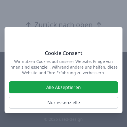
Zurück nach oben
Cookie Consent
Wir nutzen Cookies auf unserer Website. Einige von
ihnen sind essenziell, während andere uns helfen, diese
Impressum
Datenschutz
AGB
Über uns
Website und Ihre Erfahrung zu verbessern.
design-depot Shop
used-design Outlet
Alle Akzeptieren
Facebook
Instagram
Twitter
Nur essenzielle
Diese Webseite enthält Werbelinks
© 2026 used-design