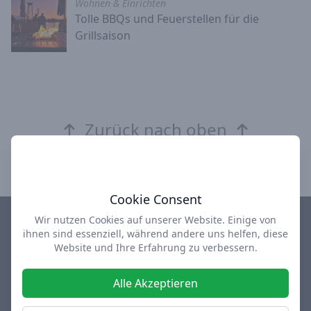
Wohnen & Einrichten
Tolle BBQs und Feuerstellen für die
Grillsaison
Zurück nach oben
Cookie Consent
Wir nutzen Cookies auf unserer Website. Einige von
ihnen sind essenziell, während andere uns helfen, diese
Impressum
Datenschutz
AGB
Über uns
Website und Ihre Erfahrung zu verbessern.
design-depot Shop
used-design Outlet
Alle Akzeptieren
Facebook
Instagram
Twitter