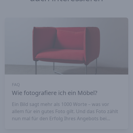
FAQ
Wie fotografiere ich ein Möbel?
Ein Bild sagt mehr als 1000 Worte – was vor
allem für ein gutes Foto gilt. Und das Foto zählt
nun mal für den Erfolg Ihres Angebots bei...