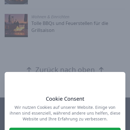
Wohnen & Einrichten
Tolle BBQs und Feuerstellen für die
Grillsaison
Zurück nach oben
Cookie Consent
Wir nutzen Cookies auf unserer Website. Einige von
ihnen sind essenziell, während andere uns helfen, diese
Impressum
Datenschutz
AGB
Über uns
Website und Ihre Erfahrung zu verbessern.
design-depot Shop
used-design Outlet