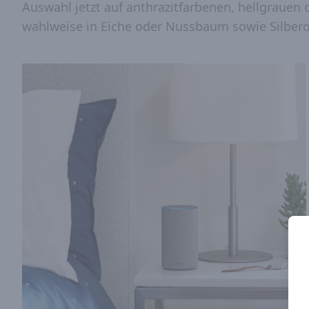
Auswahl jetzt auf anthrazitfarbenen, hellgrauen 
wahlweise in Eiche oder Nussbaum sowie Silbero