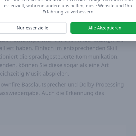
essenziell, während andere uns helfen, diese Website und Ihre
Erfahrung zu verbessern.
Amazon Echo 2. Generation Walnuss
Nur essenzielle
Alle Akzeptieren
h Echo Nutzer untereinander anrufen oder
le Kontaktspeicher, der alle Nutzer anzeigt, die
lliert haben. Einfach im entsprechenden Skill
ktioniert die sprachgesteuerte Kommunikation.
nden, können Sie diese sogar als eine Art
ichzeitig Musik abspielen.
 Downfire Basslautsprecher und Dolby Processing
Basswiedergabe. Auch die Erkennung des