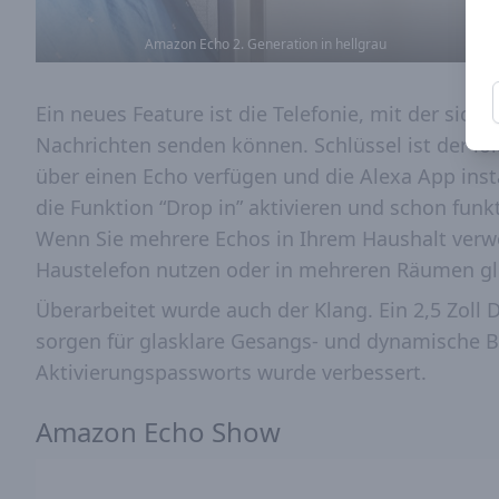
Amazon Echo 2. Generation in hellgrau
Ein neues Feature ist die Telefonie, mit der sic
Nachrichten senden können. Schlüssel ist der loka
über einen Echo verfügen und die Alexa App insta
die Funktion “Drop in” aktivieren und schon fun
Wenn Sie mehrere Echos in Ihrem Haushalt verwe
Haustelefon nutzen oder in mehreren Räumen gle
Überarbeitet wurde auch der Klang. Ein 2,5 Zoll
sorgen für glasklare Gesangs- und dynamische 
Aktivierungspassworts wurde verbessert.
Amazon Echo Show