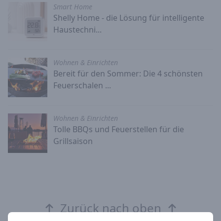
Smart Home
Shelly Home - die Lösung für intelligente
Haustechni...
Wohnen & Einrichten
Bereit für den Sommer: Die 4 schönsten
Feuerschalen ...
Wohnen & Einrichten
Tolle BBQs und Feuerstellen für die
Grillsaison
Zurück nach oben