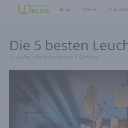
Home
Themen
Möbelklas
Die 5 besten Leuc
Von
Heike Ladendorf
in
Wohnen & Einrichten