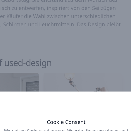
isch zu entwerfen, inspiriert von den Seilzügen
er Käufer die Wahl zwischen unterschiedlichen
 Schirmen und Leuchtmitteln. Das Design bleibt
f used-design
Cookie Consent
Wir nutzen Cookies auf unserer Website. Einige von ihnen sind