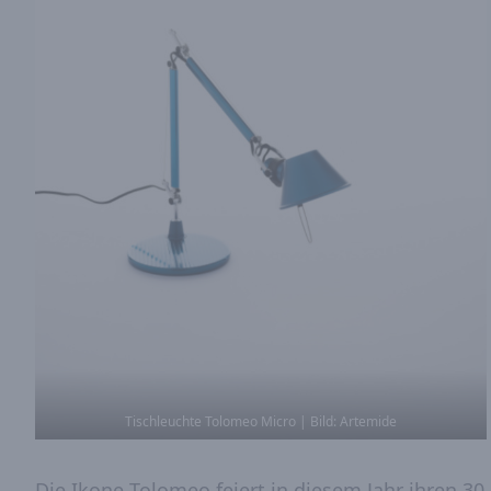
Tischleuchte Tolomeo Micro | Bild: Artemide
Die Ikone Tolomeo feiert in diesem Jahr ihren 3