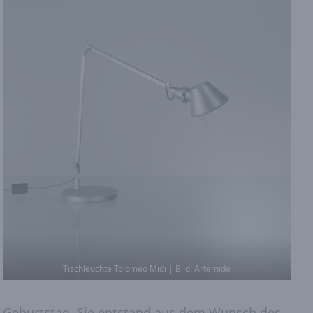
Tischleuchte Tolomeo Midi | Bild: Artemide
0. Geburtstag. Sie entstand aus dem Wunsch des