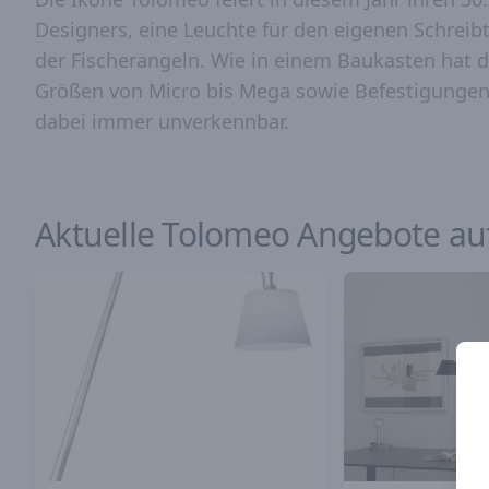
Designers, eine Leuchte für den eigenen Schreibt
der Fischerangeln. Wie in einem Baukasten hat d
Größen von Micro bis Mega sowie Befestigungen,
dabei immer unverkennbar.
Aktuelle Tolomeo Angebote au