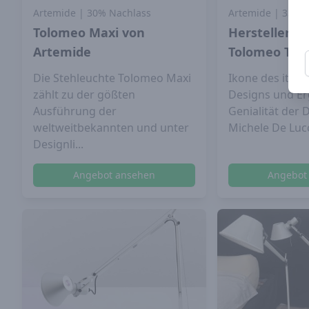
Artemide
| 30% Nachlass
Artemide
| 33% 
Tolomeo Maxi von
Hersteller: 
Artemide
Tolomeo T...
Die Stehleuchte Tolomeo Maxi
Ikone des itali
zählt zu der gößten
Designs und Er
Ausführung der
Genialität der 
weltweitbekannten und unter
Michele De Lucc
Designli...
Angebot ansehen
Angebot