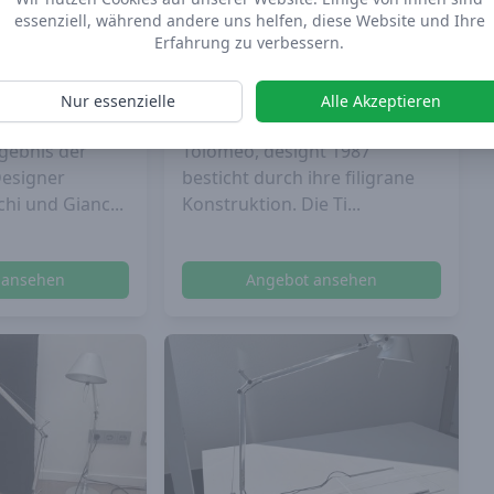
essenziell, während andere uns helfen, diese Website und Ihre
Nachlass
Artemide
| 31% Nachlass
Erfahrung zu verbessern.
Artemide-
Tischleuchte Tolomeo
Micro Tab...
Nur essenzielle
Alle Akzeptieren
enischen
Der Klassiker von Artemide:
gebnis der
Tolomeo, designt 1987
Designer
besticht durch ihre filigrane
hi und Gianc...
Konstruktion. Die Ti...
 ansehen
Angebot ansehen