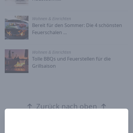
Wohnen & Einrichten
Bereit für den Sommer: Die 4 schönsten
Feuerschalen ...
Wohnen & Einrichten
Tolle BBQs und Feuerstellen für die
Grillsaison
Zurück nach oben