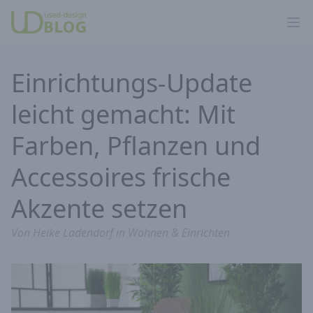
Ope
Einrichtungs-Update
leicht gemacht: Mit
Farben, Pflanzen und
Accessoires frische
Akzente setzen
Von
Heike Ladendorf
in
Wohnen & Einrichten