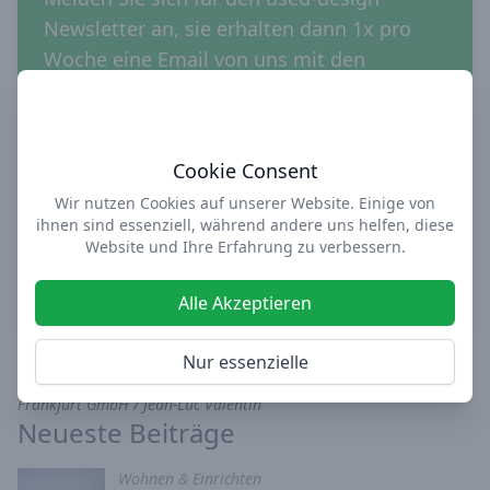
Newsletter an, sie erhalten dann 1x pro
Woche eine Email von uns mit den
neuesten Design-Posts und Angeboten.
Email Addresse
Cookie Consent
Wir nutzen Cookies auf unserer Website. Einige von
ihnen sind essenziell, während andere uns helfen, diese
Website und Ihre Erfahrung zu verbessern.
Newsletter abonnieren
Alle Akzeptieren
Nur essenzielle
Titelbild: Nordstil Messe in Hamburg | photo credit: Messe
Frankfurt GmbH / Jean-Luc Valentin
Neueste Beiträge
Wohnen & Einrichten