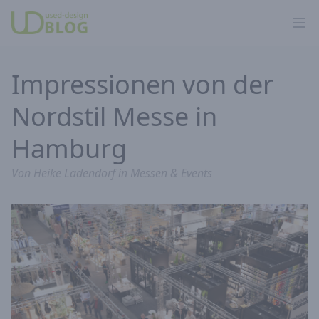
Ope
Impressionen von der
Nordstil Messe in
Hamburg
Von
Heike Ladendorf
in
Messen & Events