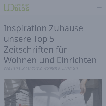
Ope
Inspiration Zuhause –
unsere Top 5
Zeitschriften für
Wohnen und Einrichten
Von
Heike Ladendorf
in
Wohnen & Einrichten