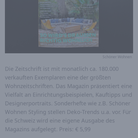
Schöner Wohnen
Die Zeitschrift ist mit monatlich ca. 180.000
verkauften Exemplaren eine der größten
Wohnzeitschriften. Das Magazin präsentiert eine
Vielfalt an Einrichtungsbeispielen, Kauftipps und
Designerportraits. Sonderhefte wie z.B. Schöner
Wohnen Styling stellen Deko-Trends u.a. vor. Für
die Schweiz wird eine eigene Ausgabe des
Magazins aufgelegt. Preis: € 5,99