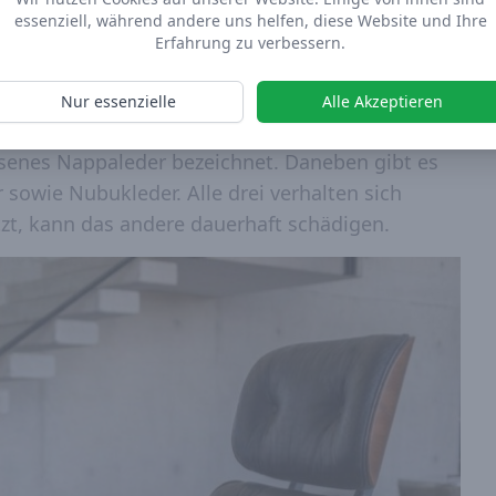
akteristische Patina und lässt sich über
essenziell, während andere uns helfen, diese Website und Ihre
aber empfindlich auf Trockenheit, Hitze, UV-
Erfahrung zu verbessern.
cheidend ist dabei die genaue Lederart. Das
 Anilinleder – naturbelassenes Rindsleder, das
Nur essenzielle
Alle Akzeptieren
 sodass die natürliche Narbenstruktur sichtbar
assenes Nappaleder bezeichnet. Daneben gibt es
 sowie Nubukleder. Alle drei verhalten sich
zt, kann das andere dauerhaft schädigen.