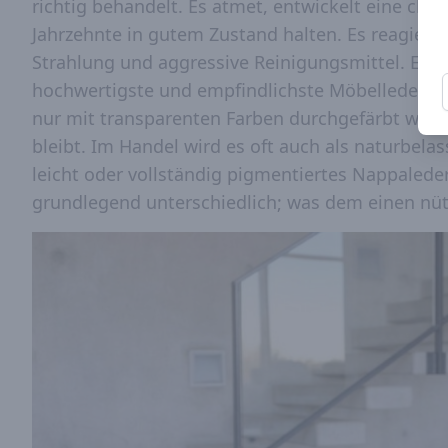
richtig behandelt. Es atmet, entwickelt eine char
Jahrzehnte in gutem Zustand halten. Es reagiert 
Strahlung und aggressive Reinigungsmittel. Ents
hochwertigste und empfindlichste Möbelleder ist
nur mit transparenten Farben durchgefärbt wird,
bleibt. Im Handel wird es oft auch als naturbel
leicht oder vollständig pigmentiertes Nappaleder
grundlegend unterschiedlich; was dem einen nüt