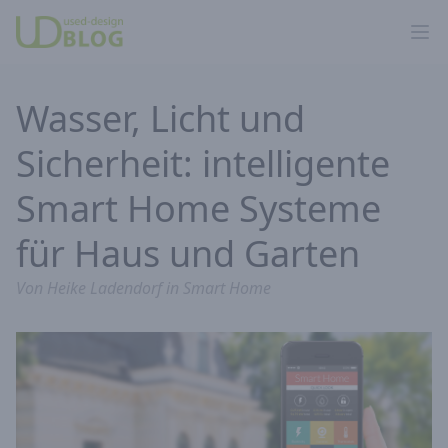
Ope
Wasser, Licht und
Sicherheit: intelligente
Smart Home Systeme
für Haus und Garten
Von
Heike Ladendorf
in
Smart Home