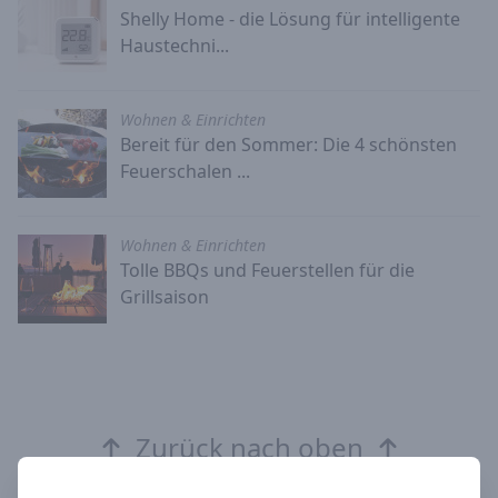
Shelly Home - die Lösung für intelligente
Haustechni...
Wohnen & Einrichten
Bereit für den Sommer: Die 4 schönsten
Feuerschalen ...
Wohnen & Einrichten
Tolle BBQs und Feuerstellen für die
Grillsaison
Zurück nach oben