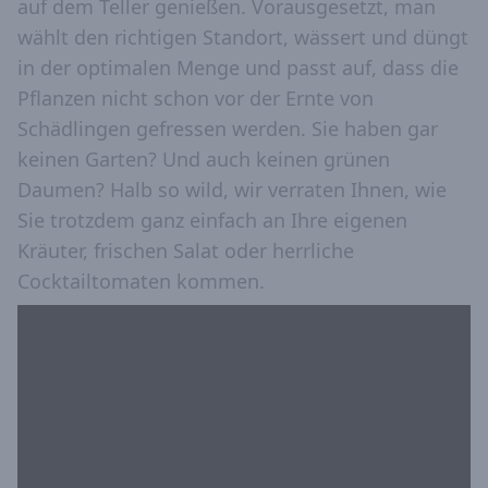
auf dem Teller genießen. Vorausgesetzt, man
wählt den richtigen Standort, wässert und düngt
in der optimalen Menge und passt auf, dass die
Pflanzen nicht schon vor der Ernte von
Schädlingen gefressen werden. Sie haben gar
keinen Garten? Und auch keinen grünen
Daumen? Halb so wild, wir verraten Ihnen, wie
Sie trotzdem ganz einfach an Ihre eigenen
Kräuter, frischen Salat oder herrliche
Cocktailtomaten kommen.