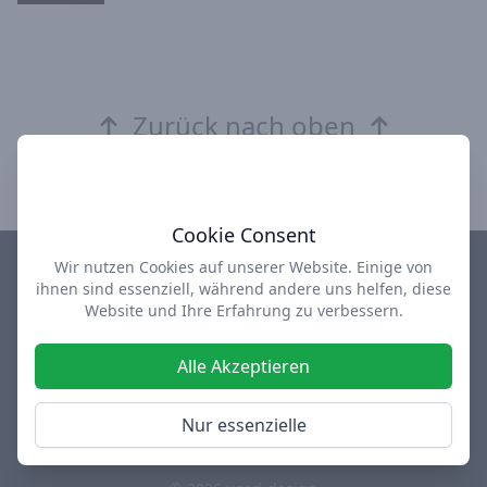
Zurück nach oben
Cookie Consent
Wir nutzen Cookies auf unserer Website. Einige von
ihnen sind essenziell, während andere uns helfen, diese
Impressum
Datenschutz
AGB
Über uns
Website und Ihre Erfahrung zu verbessern.
design-depot Shop
used-design Outlet
Alle Akzeptieren
Facebook
Instagram
Twitter
Nur essenzielle
Diese Webseite enthält Werbelinks