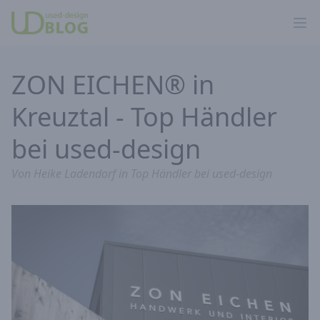
Ope
ZON EICHEN® in
Kreuztal - Top Händler
bei used-design
Von
Heike Ladendorf
in
Top Händler bei used-design