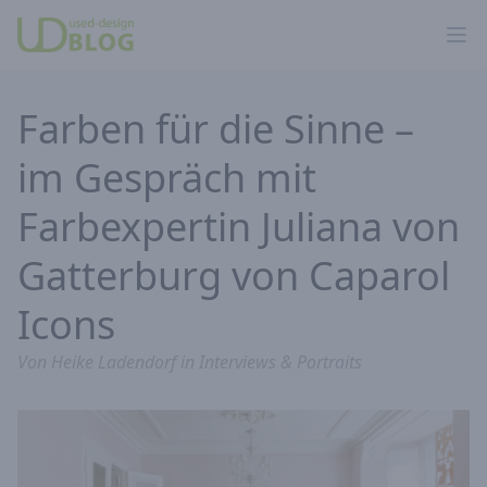
Ope
Farben für die Sinne –
im Gespräch mit
Farbexpertin Juliana von
Gatterburg von Caparol
Icons
Von
Heike Ladendorf
in
Interviews & Portraits