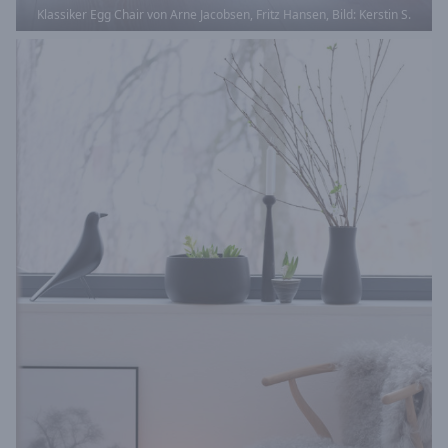
Klassiker Egg Chair von Arne Jacobsen, Fritz Hansen, Bild: Kerstin S.