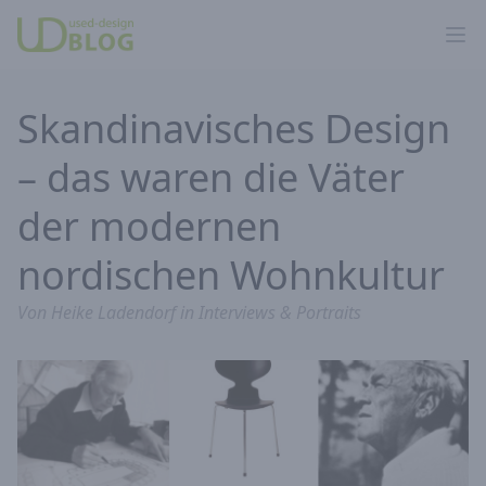
Ope
Skandinavisches Design
– das waren die Väter
der modernen
nordischen Wohnkultur
Von
Heike Ladendorf
in
Interviews & Portraits