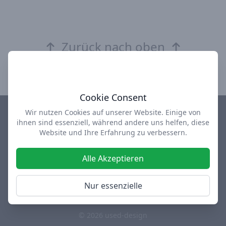
Zurück nach oben
Cookie Consent
Wir nutzen Cookies auf unserer Website. Einige von
ihnen sind essenziell, während andere uns helfen, diese
Impressum
Datenschutz
AGB
Über uns
Website und Ihre Erfahrung zu verbessern.
design-depot Shop
used-design Outlet
Alle Akzeptieren
Facebook
Instagram
Twitter
Nur essenzielle
Diese Webseite enthält Werbelinks
© 2026 used-design